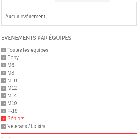
Aucun événement
ÉVÉNEMENTS PAR ÉQUIPES
Toutes les équipes
Baby
M6
M8
M10
M12
M14
M19
F-18
Séniors
Vétérans / Loisirs