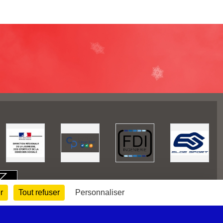
r
Tout refuser
Personnaliser
170804
visites